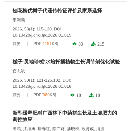
刨花楠优树子代遗传特征评价及家系选择
李渊顺
2026, 53(1): 115-120.
DOI:
10.13428/j.cnki.fjlk.2026.01.015
摘要
PDF[
1191
KB]
83
215
栀子‘灵地珍栀’水培扦插植物生长调节剂优化试验
官志斌
2026, 53(1): 121-125,132.
DOI:
10.13428/j.cnki.fjlk.2026.01.016
摘要
PDF[
980
KB]
18
18
新型缓释肥对广西林下中药材生长及土壤肥力的
调控效应
潘鸿
,
江海涛
,
唐春红
,
陈广财
,
潘晓群
,
欧育成
,
潘波