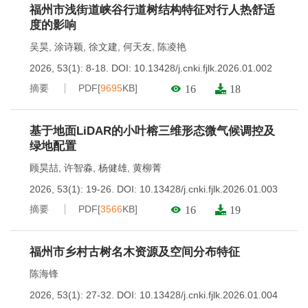
福州市浅街道峡谷行道树结构特征对行人热舒适
度的影响
吴昊
,
涂诗颖
,
徐文建
,
何天友
,
陈凌艳
2026, 53(1): 8-18.
DOI:
10.13428/j.cnki.fjlk.2026.01.002
摘要
PDF[
9695
KB]
16
18
基于地面LiDAR的小叶榕三维形态微气候调控及
绿地配置
顾昊喆
,
许智淼
,
杨健雄
,
黄柳菁
2026, 53(1): 19-26.
DOI:
10.13428/j.cnki.fjlk.2026.01.003
摘要
PDF[
3566
KB]
16
19
福州市乡村古树名木资源及空间分布特征
陈海锋
2026, 53(1): 27-32.
DOI:
10.13428/j.cnki.fjlk.2026.01.004