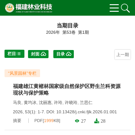
当期目录
2026年 第53卷 第1期
栏目
封面
目录
上一期
“风景园林”专栏
福建雄江黄楮林国家级自然保护区野生兰科资源
现状与保护策略
马良
,
黄均冰
,
沈丽惠
,
许玲
,
许晓玲
,
兰思仁
2026, 53(1): 1-7.
DOI:
10.13428/j.cnki.fjlk.2026.01.001
摘要
PDF[
1999
KB]
27
28