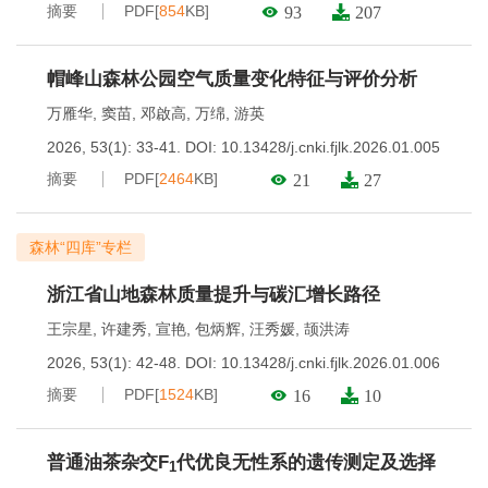
摘要
PDF[
854
KB]
93
207
帽峰山森林公园空气质量变化特征与评价分析
万雁华
,
窦苗
,
邓啟高
,
万绵
,
游英
2026, 53(1): 33-41.
DOI:
10.13428/j.cnki.fjlk.2026.01.005
摘要
PDF[
2464
KB]
21
27
森林“四库”专栏
浙江省山地森林质量提升与碳汇增长路径
王宗星
,
许建秀
,
宣艳
,
包炳辉
,
汪秀媛
,
颉洪涛
2026, 53(1): 42-48.
DOI:
10.13428/j.cnki.fjlk.2026.01.006
摘要
PDF[
1524
KB]
16
10
普通油茶杂交F
代优良无性系的遗传测定及选择
1