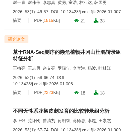
谢一青
,
谢伟伟
,
李志真
,
黄勇
,
童浩
,
林江达
,
韩国勇
2026, 53(1): 49-57.
DOI:
10.13428/j.cnki.fjlk.2026.01.007
摘要
PDF[
1515
KB]
21
28
研究论文
基于RNA-Seq测序的濒危植物井冈山杜鹃转录组
特征分析
王植亮
,
王志勇
,
余义亮
,
罗瑞宁
,
李宜鸿
,
杨波
,
叶林江
2026, 53(1): 58-66,74.
DOI:
10.13428/j.cnki.fjlk.2026.01.008
摘要
PDF[
2323
KB]
18
18
不同无性系花椒皮刺发育的比较转录组分析
李正银
,
范怀刚
,
曾清贤
,
何明镁
,
蒋德惠
,
李超
,
王素杰
2026, 53(1): 67-74.
DOI:
10.13428/j.cnki.fjlk.2026.01.009