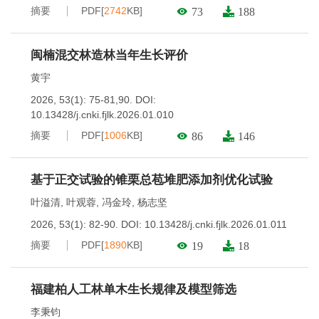
摘要
PDF[
2742
KB]
73
188
闽楠混交林造林当年生长评价
黄宇
2026, 53(1): 75-81,90.
DOI:
10.13428/j.cnki.fjlk.2026.01.010
摘要
PDF[
1006
KB]
86
146
基于正交试验的锥栗总苞堆肥添加剂优化试验
叶溢清
,
叶观蓉
,
冯金玲
,
杨志坚
2026, 53(1): 82-90.
DOI:
10.13428/j.cnki.fjlk.2026.01.011
摘要
PDF[
1890
KB]
19
18
福建柏人工林单木生长规律及模型筛选
李秉钧