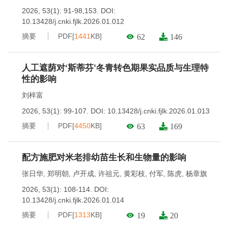
2026, 53(1): 91-98,153.
DOI:
10.13428/j.cnki.fjlk.2026.01.012
摘要
PDF[
1441
KB]
62
146
人工遮荫对‘斯蒂芬’冬青转色期果实品质与生理特
性的影响
刘梓富
2026, 53(1): 99-107.
DOI:
10.13428/j.cnki.fjlk.2026.01.013
摘要
PDF[
4450
KB]
63
169
配方施肥对米老排幼苗生长和生物量的影响
张日华
,
郑明朝
,
卢开成
,
许祖元
,
黄彩枝
,
付军
,
陈虎
,
杨章旗
2026, 53(1): 108-114.
DOI:
10.13428/j.cnki.fjlk.2026.01.014
摘要
PDF[
1313
KB]
19
20